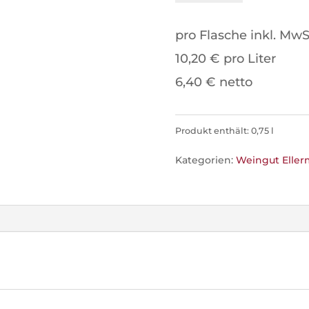
2025
pro Flasche inkl. MwS
-
10,20 € pro Liter
Weingut
6,40 € netto
Ellermann-
Spiegel
Produkt enthält: 0,75
l
Menge
Kategorien:
Weingut Eller