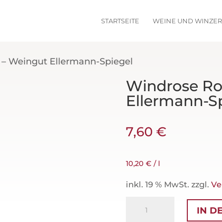
STARTSEITE
WEINE UND WINZE
 – Weingut Ellermann-Spiegel
Windrose Ro
Ellermann-S
7,60
€
10,20
€
/
l
inkl. 19 % MwSt.
zzgl.
Ve
Windrose
IN D
Rose