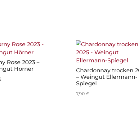
ny Rose 2023 –
ngut Hörner
Chardonnay trocken 2
– Weingut Ellermann-
€
Spiegel
7,90
€