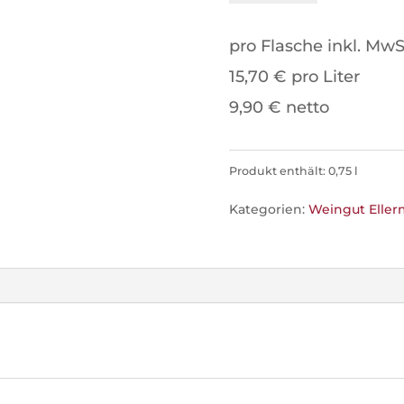
2024
pro Flasche inkl. MwS
-
15,70 € pro Liter
Weingut
9,90 € netto
Ellermann-
Spiegel
Produkt enthält: 0,75
l
Menge
Kategorien:
Weingut Eller