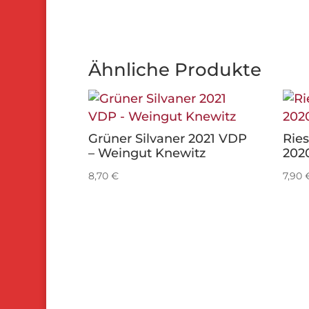
Ähnliche Produkte
Grüner Silvaner 2021 VDP
Rie
– Weingut Knewitz
2020
8,70
€
7,90