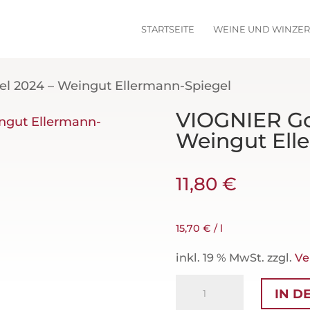
STARTSEITE
WEINE UND WINZE
l 2024 – Weingut Ellermann-Spiegel
VIOGNIER Go
Weingut Ell
11,80
€
15,70
€
/
l
inkl. 19 % MwSt.
zzgl.
Ve
VIOGNIER
IN D
Goldkapsel