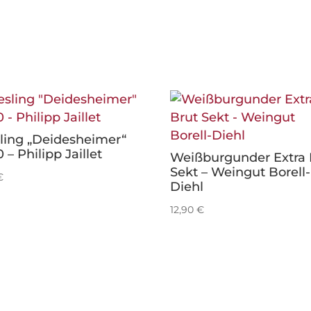
sling „Deidesheimer“
 – Philipp Jaillet
Weißburgunder Extra 
Sekt – Weingut Borell-
€
Diehl
12,90
€